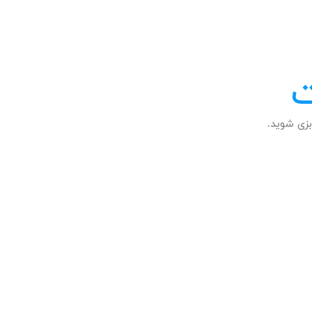
ت
زی شوید.