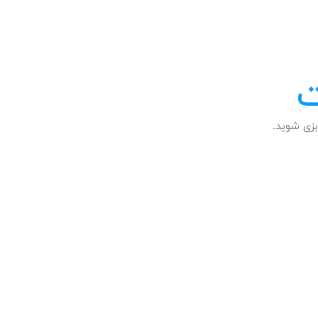
ت
زی شوید.