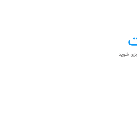
ت
زی شوید.